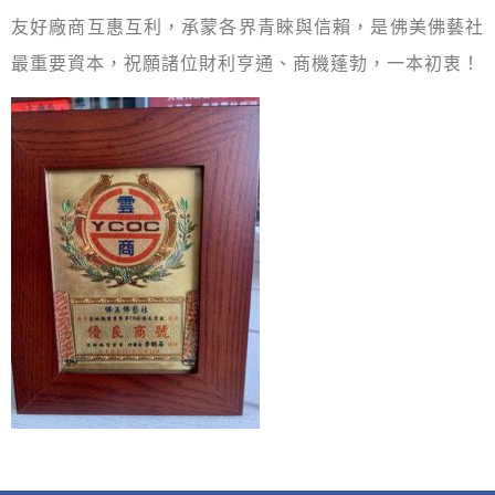
友好廠商互惠互利，承蒙各界青睞與信賴，是佛美佛藝社
最重要資本，祝願諸位財利亨通、商機蓬勃，一本初衷！