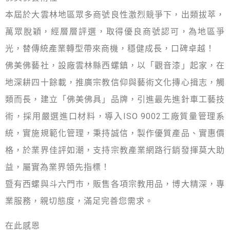
本屆於大雲林地區眾多商號良性激烈競爭下，出類拔萃，
萬眾脫穎，經層層評選，取得優良商號認可，為地區爭
光，替傳統產業轉型帶來商機，穩健成長，口碑卓越！
佛美佛藝社，設廠雲林縣西螺鎮，以「觀音漆」起家，在
地深耕四十餘載，推廣宗教信仰與藝術文化摶心揖志，觸
類而長，建立「佛美佛具」品牌，引進最先進針車工藝技
術，採用嚴選進口材料，導入ISO 9002工廠質量管理系
統，實施規範化管理，秉持誠信，製作優質產品、實惠價
格，於業界佳評如潮，支持宗教產業網路行銷發揮莫大助
益，屬實為業界領先指標！
暨有西螺與斗六門市，販售各項宗教用品，博大精深，專
業服務，親切態度，滿足完善您需求。
在此感恩