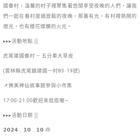
國眷村，溫馨的村子裡聚集著悠閒享受夜晚的人們，讓我
們一起在眷村度過放鬆的夜晚，那裏有光，有村裡熱鬧的
燈光，也有煙花燦爛的火光。
▸▸▸活動地點 ▒
虎尾建國眷村 – 五分車大草皮
(雲林縣虎尾鎮建國一村83-19號)
📌佛美神仙故事館參與小市集
17:00-21:00歡迎來逛逛喔~
▸▸▸活動日期 ▒
𝟮𝟬𝟮𝟰﹒𝟭𝟬﹒𝟭𝟬 ㊃