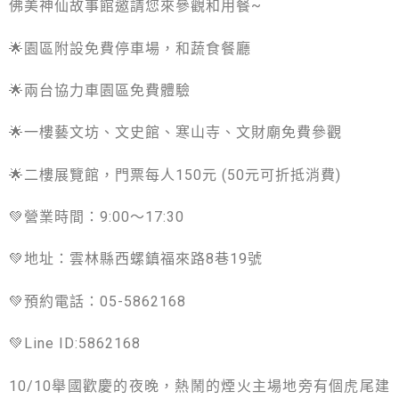
佛美神仙故事館邀請您來參觀和用餐~
🌟園區附設免費停車場，和蔬食餐廳
🌟兩台協力車園區免費體驗
🌟一樓藝文坊、文史館、寒山寺、文財廟免費參觀
🌟二樓展覽館，門票每人150元 (50元可折抵消費)
💚營業時間：9:00～17:30
💚地址：雲林縣西螺鎮福來路8巷19號
💚預約電話：05-5862168
💚Line ID:5862168
10/10舉國歡慶的夜晚，熱鬧的煙火主場地旁有個虎尾建