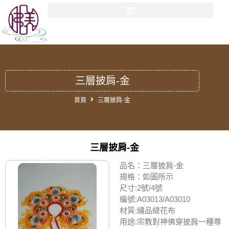
三層披肩-金
首頁
三層披肩-金
三層披肩-金
品名：三層披肩-金
規格：如圖所示
尺寸:2號/4號
編號:A03013/A03010
材質:繡品緹花布
用途:宗教對神佛穿披肩一種尊