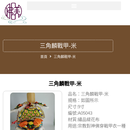
三角麟戰甲-米
首頁
三角麟戰甲-米
三角麟戰甲-米
品名：三角麟戰甲-米
規格：如圖所示
尺寸:9寸
編號:A05043
材質:繡品緹花布
用途:宗教對神佛穿戰甲衣一種