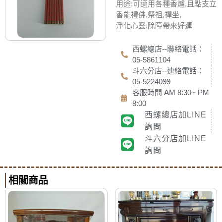
用途:可適用各種香爐,且點支立
香能禮佛,祭祖,禪坐,
淨化心靈,除障帶來好運
西螺總店--聯絡電話：
05-5861104
斗六分店--連絡電話：
05-5224099
客服時間 AM 8:30~ PM
8:00
西螺總店加LINE
詢問
斗六分店加LINE
詢問
相關商品