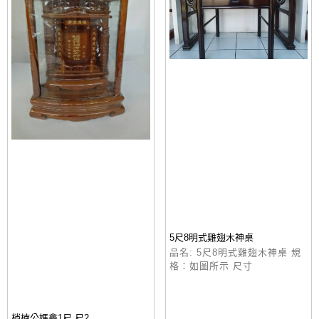
5尺8明式雞翅木神桌
品名: 5尺8明式雞翅木神桌 規
格：如圖所示 尺寸
梢楠公媽龕1尺.尺2