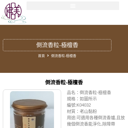
倒流香粒-極檀香
首頁
倒流香粒-極檀香
倒流香粒-極檀香
品名：倒流香粒-極檀香
規格：如圖所示
編號:K04032
材質：老山黏粉
用途:可適用各種倒流香爐,且放
幾個倒流香能淨化,除障帶