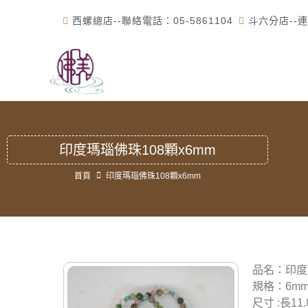
西螺總店--聯絡電話：05-5861104
斗六分店--連
首
印度瑪瑙佛珠108顆x6mm
首頁
印度瑪瑙佛珠108顆x6mm
品名：印度
規格：6m
尺寸 :長11