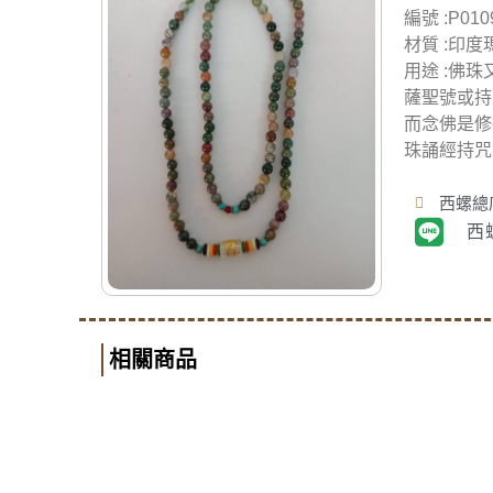
編號 :P010
材質 :印度
用途 :佛
薩聖號或持
而念佛是修
珠誦經持咒
西螺總店
西
相關商品
© 2020 佛美佛藝社 ALL RIGHTS RESERVED