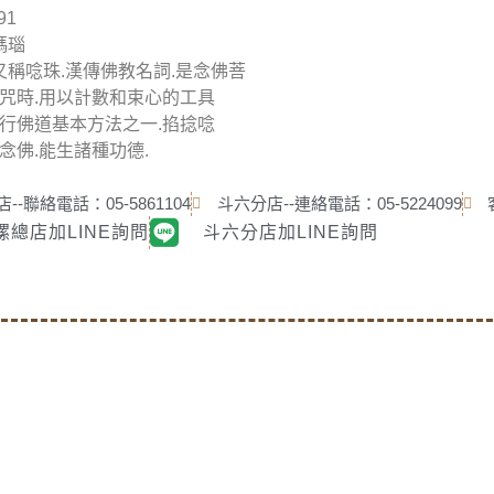
91
瑪瑙
珠又稱唸珠.漢傳佛教名詞.是念佛菩
咒時.用以計數和束心的工具
行佛道基本方法之一.掐捻唸
念佛.能生諸種功德.
--聯絡電話：05-5861104
斗六分店--連絡電話：05-5224099
螺總店加LINE詢問
斗六分店加LINE詢問