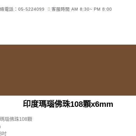
絡電話：05-5224099
客服時間 AM 8:30~ PM 8:00
頁
了解佛美佛藝社
佛教道教商品
一貫道商品
印度瑪瑙佛珠108顆x6mm
瑪瑙佛珠108顆
m
.8吋