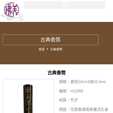
古典香筒
首頁
古典香筒
古典香筒
規格：直徑12cmX高31.5cm
編號：H12056
材質：竹子
用途：可放香或用來擺式孔雀