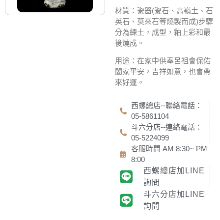
材質：瓷器(瓷石、高嶺土、石
英石、莫來石等燒製而成)步
驟
分為練土，成型，釉上彩和最
後燒成。
用途：在家中供奉呂祖會保佑
闔家平安，吉祥如意，
也會帶
來好運。
西螺總店--聯絡電話：
05-5861104
斗六分店--連絡電話：
05-5224099
客服時間 AM 8:30~ PM
8:00
西螺總店加LINE
詢問
斗六分店加LINE
詢問