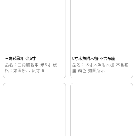
三角麟戰甲-米6寸
8寸木魚附木槌-不含布座
品名：三角麟戰甲-米6寸 規
品名： 8寸木魚附木槌-不含布
格：如圖所示 尺寸:6
座 顏色:如圖所示