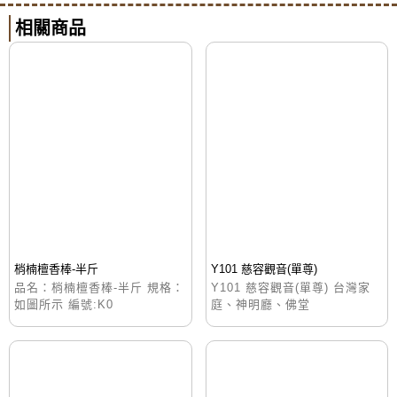
相關商品
梢楠檀香棒-半斤
Y101 慈容觀音(單尊)
品名：梢楠檀香棒-半斤 規格：
Y101 慈容觀音(單尊) 台灣家
如圖所示 編號:K0
庭、神明廳、佛堂