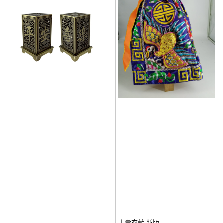
上壽衣藍-新版