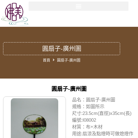
圓扇子-廣州圖
首頁
圓扇子-廣州圖
圓扇子-廣州圖
品名：圓扇子-廣州圖
規格：如圖所示
尺寸:23.5cm(直徑)x35cm(長)
編號:I08002
材質：布+木材
用途:扇涼及點燈時可做熄燈作