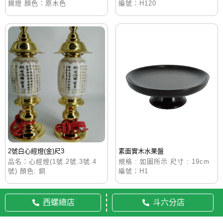
錫燈 顏色：原木色
編號：H120
2號白心經燈(金)尺3
素面實木水果盤
品名：心經燈(1號.2號.3號.4
規格 : 如圖所示 尺寸 : 19cm
號) 顏色: 銅
編號：H1
西螺總店
斗六分店