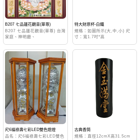
B207 七品蓮花觀音(單尊)
特大財原杯-白鐵
B207 七品蓮花觀音(單尊) 台灣
規格：如圖所示(大,中,小) 尺
家庭、神明廳、
寸：寬1.7吋*高
尺6福祿壽七彩LED雙色熄燈
古典香筒
品名：尺6福祿壽七彩LED雙色
規格：直徑12cmX高31.5cm