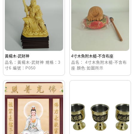
黃楊木-武財神
4寸木魚附木槌-不含布座
品名：黃楊木-武財神 規格：3
品名： 4寸木魚附木槌-不含布
寸6 編號：P050
座 顏色:如圖所示