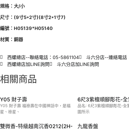
規格：大/小
尺寸：(9寸5*2寸)(8寸2*1寸7)
編號：H05139*H05140
材質：銅器
西螺總店--聯絡電話：05-5861104
斗六分店--連絡電話：0
西螺總店加LINE詢問
斗六分店加LINE詢問
相關商品
Y05 財子壽
6尺3紫檀順腳彫花-全
Y05 財子壽 福祿壽在中國神話中，是福
品名: 6尺3紫檀順腳彫花-全
星、祿星、
圖所示
雙微香-特級越南沉香0212(2H-
九龍香盤