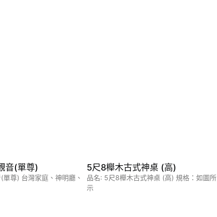
容觀音(單尊)
5尺8櫸木古式神桌 (高)
觀音(單尊) 台灣家庭、神明廳、
品名: 5尺8櫸木古式神桌 (高) 規格：如圖所
示