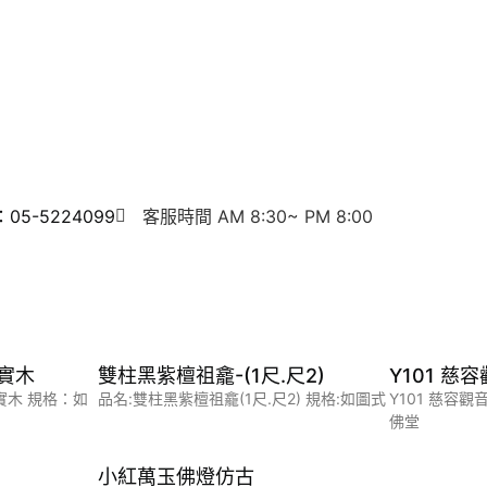
5-5224099
客服時間 AM 8:30~ PM 8:00
實木
雙柱黑紫檀祖龕-(1尺.尺2)
Y101 慈
實木 規格：如
品名:雙柱黑紫檀祖龕(1尺.尺2) 規格:如圖式
Y101 慈容
佛堂
小紅萬玉佛燈仿古