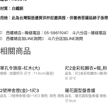
材質：白鐵銅
用途：此為台灣製造優質供杯莊嚴典雅、供養佛菩薩
延綿子孫帶
西螺總店--聯絡電話：05-5861104
斗六分店--連絡電話：0
西螺總店加LINE詢問
斗六分店加LINE詢問
相關商品
單孔令旗座-紅木(大)
尺2金彩粒麟衣+帽_粉
規格 : 如圖所示 尺寸 : 11.6cm(直徑)
品名：尺2金彩粒麟衣+帽/粉
示 尺寸
2號神舍燈(金)-1尺3
蓮花圓型盤香爐
品名：2號神舍燈(金)-1尺3 顏色: 銅色 規格
品名：蓮花圓型盤香爐 規格
寸:9cm