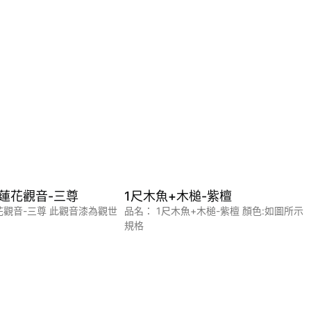
彩蓮花觀音-三尊
1尺木魚+木槌-紫檀
蓮花觀音-三尊 此觀音漆為觀世
品名： 1尺木魚+木槌-紫檀 顏色:如圖所示
規格