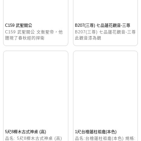
C159 武聖關公
B207(三尊) 七品蓮花觀音-三尊
C159 武聖關公 文衡聖帝，他
B207(三尊) 七品蓮花觀音-三尊
體現了春秋經的捍衛
此觀音漆為觀
5尺8櫸木古式神桌 (高)
1尺台檜蓮柱祖龕(本色)
品名: 5尺8櫸木古式神桌 (高)
品名:台檜蓮柱祖龕(本色) 規格: