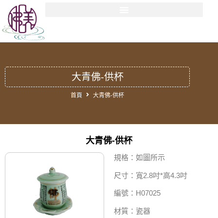
大青佛-供杯
首頁
大青佛-供杯
大青佛-供杯
規格：如圖所示
尺寸：寬2.8吋*高4.3吋
編號：H07025
材質：瓷器