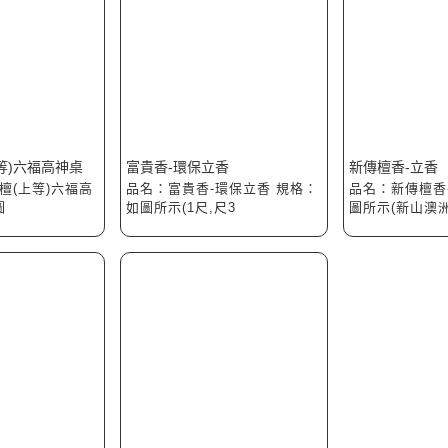
等)六福高神桌
富貴香-環保立香
新傳檀香-立香
紫檀(上等)六福高
品名：富貴香-環保立香 規格：
品名：新傳檀香
圖
如圖所示(1尺,尺3
圖所示(新山澳