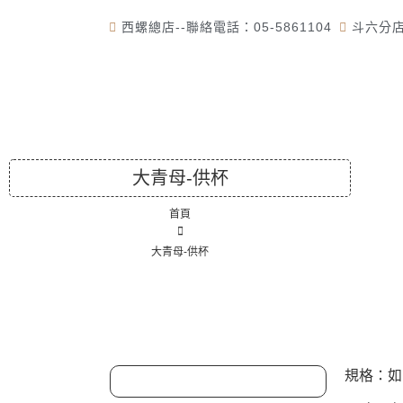
西螺總店--聯絡電話：05-5861104
斗六分店-
首頁
大青母-供杯
首頁
大青母-供杯
規格：如