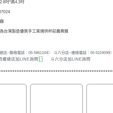
.8吋*高4.3吋
7024
器
為台灣製造優質手工窯燒供杯
莊嚴典雅
店--聯絡電話：05-5861104
斗六分店--連絡電話：05-5224099
西螺總店加LINE詢問
斗六分店加LINE詢問