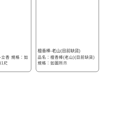
檀香棒-老山(目前缺貨)
-立香 規格：如
品名：檀香棒(老山)(目前缺貨)
洲1尺
規格：如圖所示