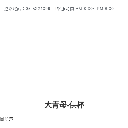
-連絡電話：05-5224099
客服時間 AM 8:30~ PM 8:00
了解佛美佛藝社
佛教道教商品
一貫道商品專區
大青母-供杯
圖所示