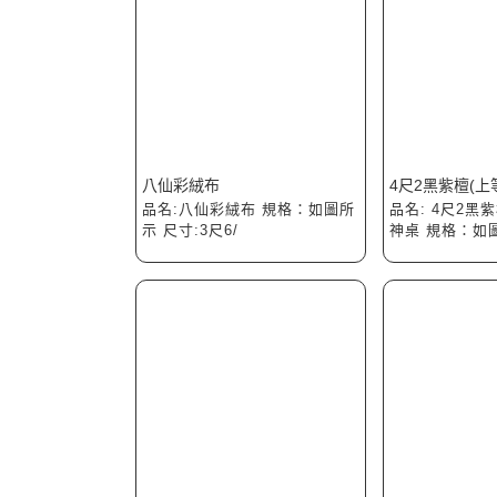
八仙彩絨布
4尺2黑紫檀(上
品名:八仙彩絨布 規格：如圖所
品名: 4尺2黑
示 尺寸:3尺6/
神桌 規格：如