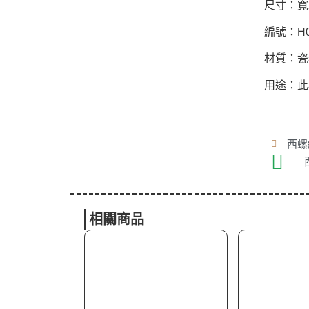
尺寸：寬2
編號：H0
材質：瓷
用途：此
西螺總
相關商品