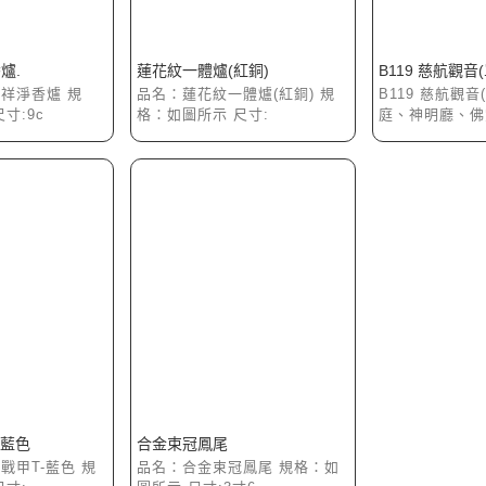
爐.
蓮花紋一體爐(紅銅)
B119 慈航觀音
祥淨香爐 規
品名：蓮花紋一體爐(紅銅) 規
B119 慈航觀音
寸:9c
格：如圖所示 尺寸:
庭、神明廳、佛
-藍色
合金束冠鳳尾
戰甲T-藍色 規
品名：合金束冠鳳尾 規格：如