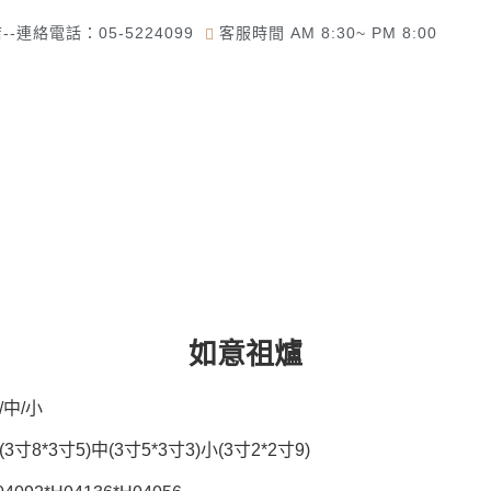
-連絡電話：05-5224099
客服時間 AM 8:30~ PM 8:00
了解佛美佛藝社
佛教道教商品
一貫道商品專區
如意祖爐
/中/小
寸8*3寸5)中(3寸5*3寸3)小(3寸2*2寸9)