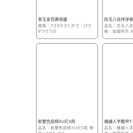
翠玉金百壽祖爐
防玉八吉祥淨香
規格：3寸8/5寸3 尺寸：(3寸
品名：仿玉八吉
8*3寸7)(5
格：如圖所示 尺
新雙色屈椅XU尺3用
機繡人字戰甲T
品名：新雙色屈椅XU尺3用 規
品名：機繡人字