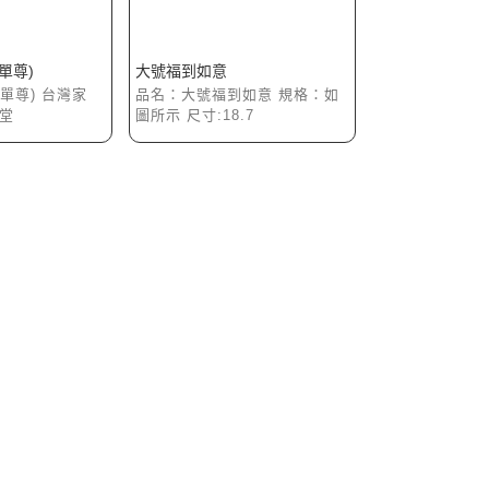
(單尊)
大號福到如意
(單尊) 台灣家
品名：大號福到如意 規格：如
堂
圖所示 尺寸:18.7