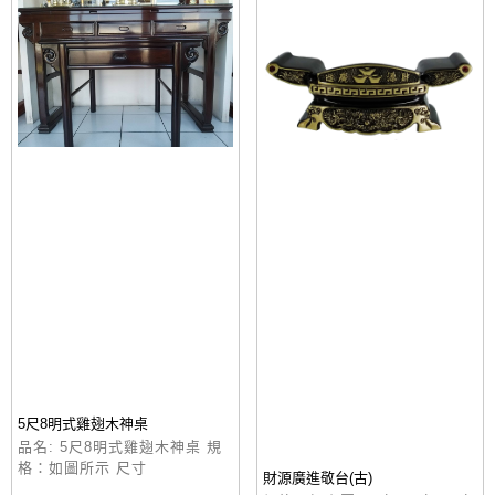
5尺8明式雞翅木神桌
品名: 5尺8明式雞翅木神桌 規
格：如圖所示 尺寸
財源廣進敬台(古)