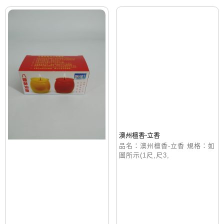
澳州檀香-立香
品名：澳州檀香-立香 規格：如
圖所示(1尺,尺3,