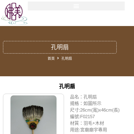
孔明扇
首頁
孔明扇
孔明扇
品名：孔明扇
規格：如圖所示
尺寸:26cm(寬)x46cm(長)
編號:F02157
材質：羽毛+木材
用途:宮廟廟宇專用