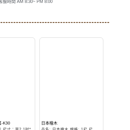
客服時間 AM 8:30~ PM 8:00
-K30
日本檜木
 尺寸：寬2.1吋*
品名: 日本檜木 規格: 1尺 尺