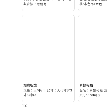
觀音漆上層繪有
格:本色*紅木色
如意祖爐
喜鵲報福
規格：大/中/小 尺寸：大(3寸8*3
品名：喜鵲報福 
寸5)中(3
尺寸:27cm(長