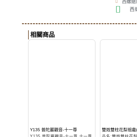
西螺總店
西
相關商品
Y135 普陀巖觀音-十一尊
雙姓雙柱花梨祖龕(
Y135 普陀巖觀音-十一尊 十一尊
品名:雙姓雙柱花梨