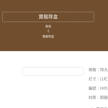
寶龍荐盒
首頁
寶龍荐盒
規格：特大/
尺寸：(1尺1寸
編號：H0514
材質：銅器