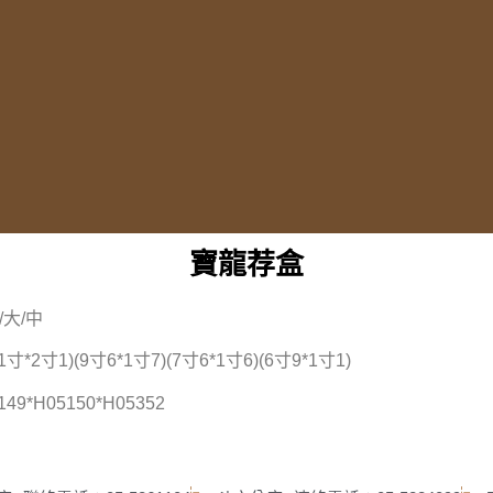
寶龍荐盒
大/中
*2寸1)(9寸6*1寸7)(7寸6*1寸6)(6寸9*1寸1)
9*H05150*H05352