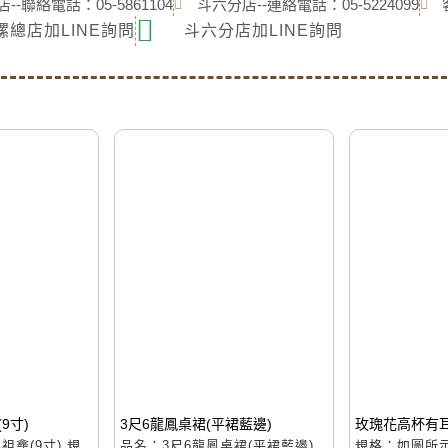
--聯絡電話：05-5861104
斗六分店--連絡電話：05-5224099
螺總店加LINE詢問
斗六分店加LINE詢問
9寸)
3尺6龍鳳桌裙(平裙藍邊)
玫瑰花高杯有耳
祖龕(9寸) 規
品名：3尺6龍鳳桌裙(平裙藍邊)
規格：如圖所示