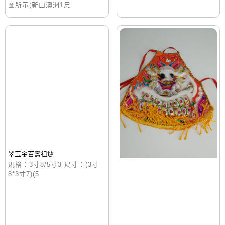
圖所示(新山澳洲1尺
翠玉金百壽祖爐
規格：3寸8/5寸3 尺寸：(3寸
8*3寸7)(5