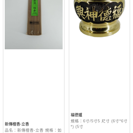
福德爐
規格：6寸/5寸5 尺寸 (6寸*6寸
新傳檀香-立香
*) (5寸
品名：新傳檀香-立香 規格：如