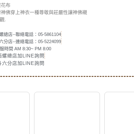
堤花布
對神佛穿上神衣一種尊敬與莊嚴性讓神佛襯
觀.
螺總店--聯絡電話：05-5861104
六分店--連絡電話：05-5224099
服時間 AM 8:30~ PM 8:00
西螺總店加LINE詢問
斗六分店加LINE詢問