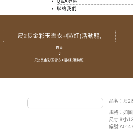
Q&A專區
聯絡我們
尺2長金彩玉雪衣+帽/紅(活動龍,
首頁
尺2長金彩玉雪衣+帽/紅(活動龍,
品名：尺2
規格：如圖
尺寸:8寸/1
編號:A014