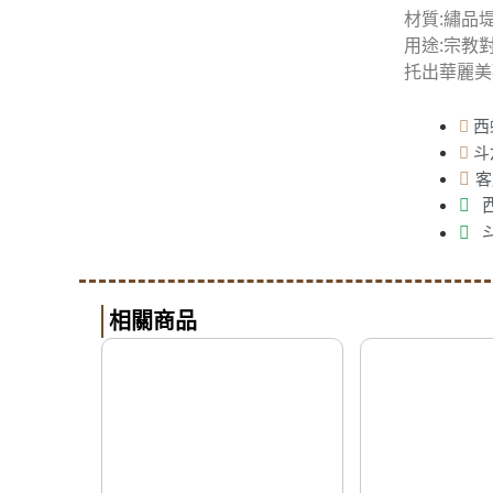
材質:繡品
用途:宗教
托出華麗美
西
斗
客
相關商品