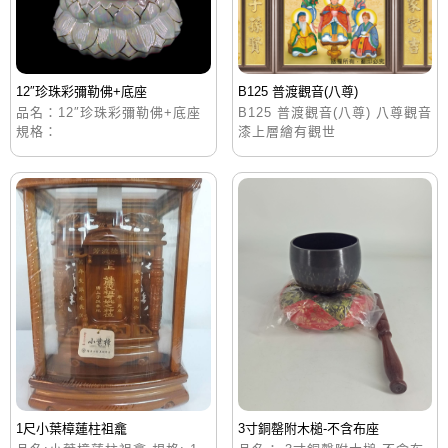
12″珍珠彩彌勒佛+底座
B125 普渡觀音(八尊)
品名：12″珍珠彩彌勒佛+底座
B125 普渡觀音(八尊) 八尊觀音
規格：
漆上層繪有觀世
1尺小葉樟蓮柱祖龕
3寸銅罄附木槌-不含布座