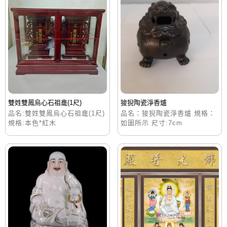
雙姓雙鳳烏心石祖龕(1尺)
狻猊陶瓷淨香爐
品名:雙姓雙鳳烏心石祖龕(1尺)
品名：狻猊陶瓷淨香爐 規格：
規格:本色*紅木
如圖所示 尺寸:7cm