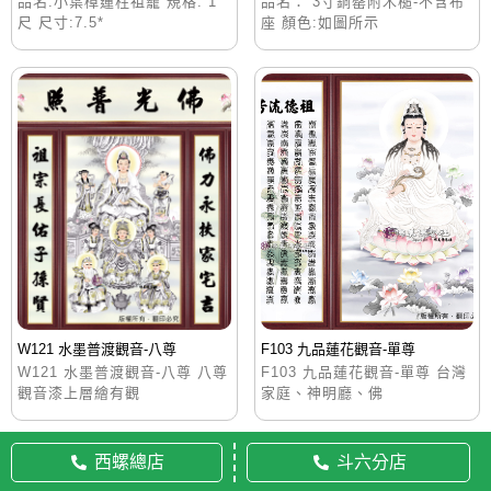
品名:小葉樟蓮柱祖龕 規格: 1
品名： 3寸銅罄附木槌-不含布
尺 尺寸:7.5*
座 顏色:如圖所示
W121 水墨普渡觀音-八尊
F103 九品蓮花觀音-單尊
W121 水墨普渡觀音-八尊 八尊
F103 九品蓮花觀音-單尊 台灣
觀音漆上層繪有觀
家庭、神明廳、佛
西螺總店
斗六分店