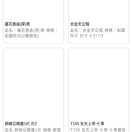
蓮花香座(厚)青
合金天公帽
品名：蓮花香座(厚)青 規格：
品名：合金天公帽 規格：如圖
如圖所示(2種顏色)
所示 尺寸:5寸/7寸
梢楠公媽龕1尺.尺2
Y155 玄天上帝-七尊
品名:梢楠公媽龕1尺 規格:紫檀
Y155 玄天上帝-七尊 七尊觀音