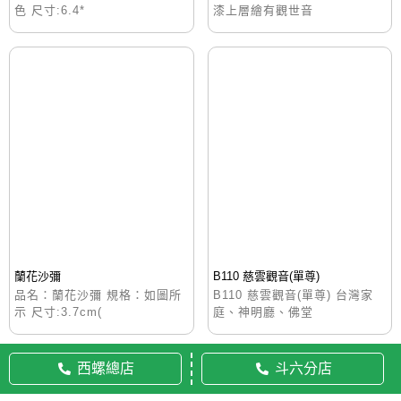
色 尺寸:6.4*
漆上層繪有觀世音
蘭花沙彌
B110 慈雲觀音(單尊)
品名：蘭花沙彌 規格：如圖所
B110 慈雲觀音(單尊) 台灣家
示 尺寸:3.7cm(
庭、神明廳、佛堂
西螺總店
斗六分店