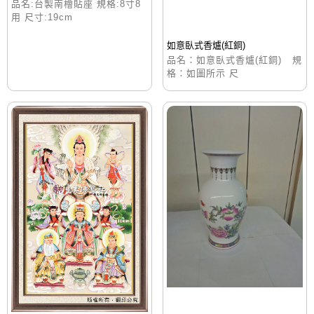
品名:台製南檜貼座 規格:8寸8
用 尺寸:19cm
如意臥式香爐(紅銅)
品名：如意臥式香爐(紅銅) 規
格：如圖所示 尺