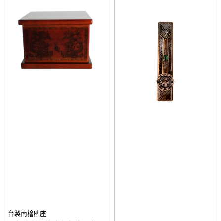
台製南檜貼座