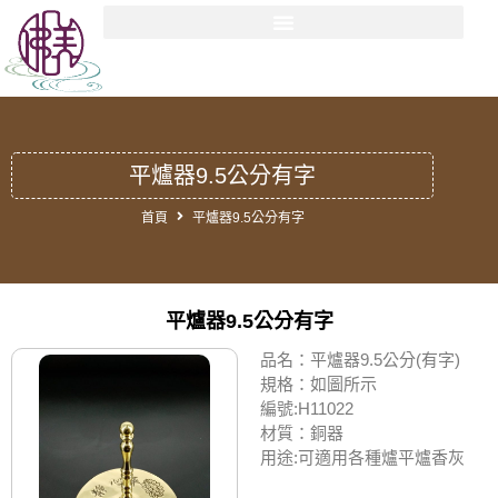
平爐器9.5公分有字
首頁
平爐器9.5公分有字
平爐器9.5公分有字
品名：平爐器9.5公分(有字)
規格：如圖所示
編號:H11022
材質：銅器
用途:可適用各種爐平爐香灰