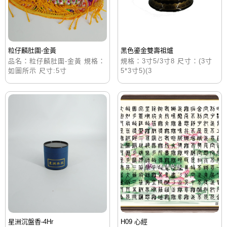
粒仔麟肚圍-金黃
黑色鎏金雙壽祖爐
品名：粒仔麟肚圍-金黃 規格：
規格：3寸5/3寸8 尺寸：(3寸
如圖所示 尺寸:5寸
5*3寸5)(3
星洲沉盤香-4Hr
H09 心經