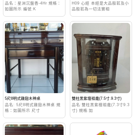
品名：星洲沉盤香-4Hr 規格：
H09 心經 本經是大品般若及小
如圖所示 編號:K
品般若為一切法實相
5尺8明式雞翅木神桌
雙柱黑紫壇祖龕(7.5寸.9.3寸)
品名: 5尺8明式雞翅木神桌 規
品名:雙柱黑紫檀祖龕(7.3寸9.3
格：如圖所示 尺寸
寸) 規格:如