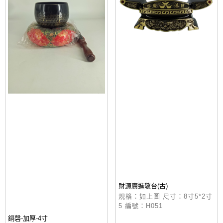
財源廣進敬台(古)
規格：如上圖 尺寸：8寸5*2寸
5 編號：H051
銅磬-加厚-4寸