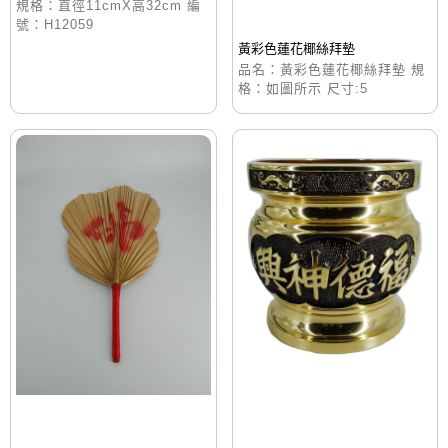
規格：直徑11cmX高32cm 編
號：H12059
黃彩色蓮花椰絲拜墊
品名：黃彩色蓮花椰絲拜墊 規
格：如圖所示 尺寸:5