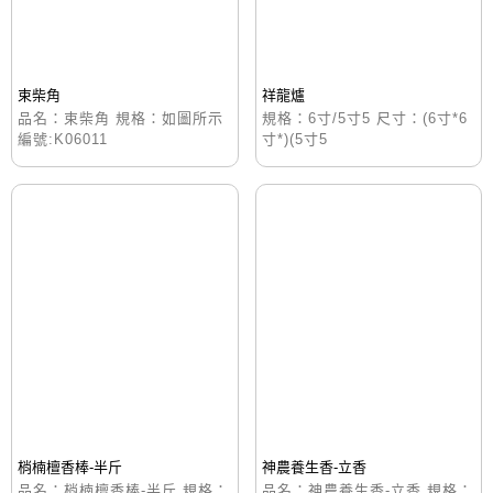
束柴角
祥龍爐
品名：束柴角 規格：如圖所示
規格：6寸/5寸5 尺寸：(6寸*6
編號:K06011
寸*)(5寸5
梢楠檀香棒-半斤
神農養生香-立香
品名：梢楠檀香棒-半斤 規格：
品名：神農養生香-立香 規格：