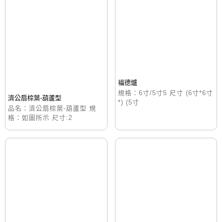
福德爐
規格：6寸/5寸5 尺寸 (6寸*6寸
濟公扇棕葉-葫蘆型
*) (5寸
品名：濟公扇棕葉-葫蘆型 規
格：如圖所示 尺寸:2