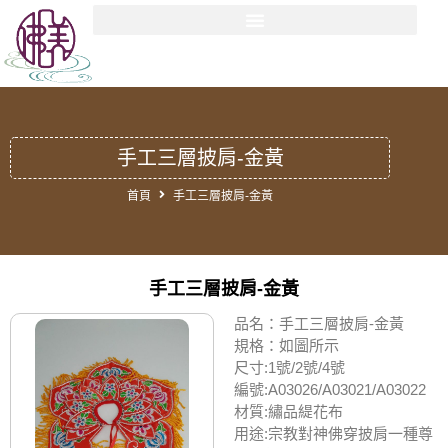
手工三層披肩-金黃
首頁
手工三層披肩-金黃
手工三層披肩-金黃
品名：手工三層披肩-金黃
規格：如圖所示
尺寸:1號/2號/4號
編號:A03026/A03021/A03022
材質:繡品緹花布
用途:宗教對神佛穿披肩一種尊