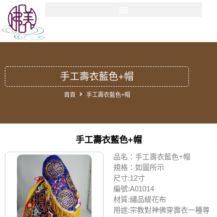
手工壽衣藍色+帽
首頁
手工壽衣藍色+帽
手工壽衣藍色+帽
品名：手工壽衣藍色+帽
規格：如圖所示
尺寸:12寸
編號:A01014
材質:繡品緹花布
用途:宗教對神佛穿壽衣一種尊