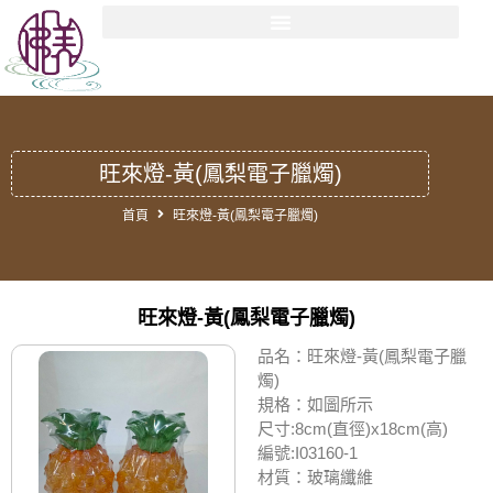
旺來燈-黃(鳳梨電子臘燭)
首頁
旺來燈-黃(鳳梨電子臘燭)
旺來燈-黃(鳳梨電子臘燭)
品名：旺來燈-黃(鳳梨電子臘
燭)
規格：如圖所示
尺寸:8cm(直徑)x18cm(高)
編號:I03160-1
材質：玻璃纖維