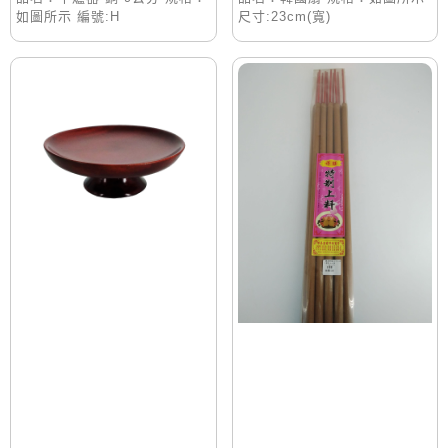
如圖所示 編號:H
尺寸:23cm(寬)