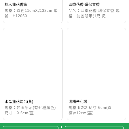
楠木蓮花香筒
四季花香-環保立香
規格：直徑11cmX高32cm 編
品名：四季花香-環保立香 規
號：H12059
格：如圖所示(1尺,尺
水晶蓮花燭台(黃)
淺橘舍利塔
規格：如圖所示(有七種顏色)
規格 B2型 尺寸 6cm(直
尺寸：9.5cm(直
徑)x12cm(高)