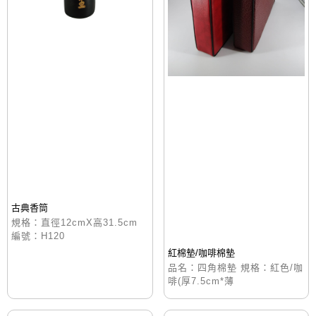
古典香筒
規格：直徑12cmX高31.5cm
編號：H120
紅棉墊/咖啡棉墊
品名：四角棉墊 規格：紅色/咖
啡(厚7.5cm*薄