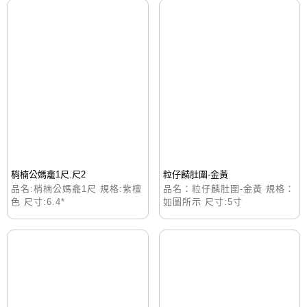
梢楠公媽龕1尺.尺2
粒仔麟肚圍-金黃
品名:梢楠公媽龕1尺 規格:紫檀
品名：粒仔麟肚圍-金黃 規格：
色 尺寸:6.4*
如圖所示 尺寸:5寸