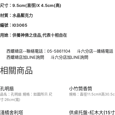
尺寸：9.5cm(直徑)X 4.5cm(高)
材質：水晶壓克力
編號：I03065
用途：供養神佛之佳品,代表十相自在
西螺總店--聯絡電話：05-5861104
斗六分店--連絡電話：0
西螺總店加LINE詢問
斗六分店加LINE詢問
相關商品
孔明扇
小竹筒香筒
品名：孔明扇 規格：如圖所示 尺
規格：直徑11.5cmX高30.5
寸:26cm(寬)
淺橘舍利塔
供桌托盤-紅木大(15寸