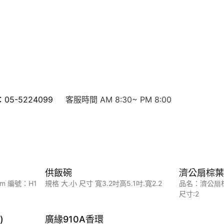
5-5224099
客服時間 AM 8:30~ PM 8:00
供飯碗
濟公扇棕葉
cm 編號：H1
規格 大.小 尺寸 寬3.2吋高5.1吋.寬2.2
品名：濟公扇
尺寸:2
)
廣緣910A香環