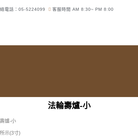
絡電話：05-5224099
客服時間 AM 8:30~ PM 8:00
頁
了解佛美佛藝社
佛教道教商品
一貫道商品
法輪壽爐-小
壽爐-小
示(3寸)