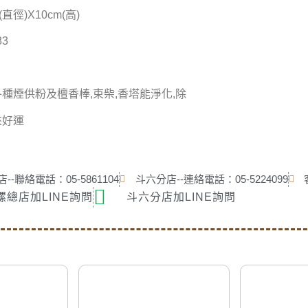
(直徑)X10cm(高)
83
各種煙供粉及檀香棒,束柴,香塔能淨化,除
來好運
--聯絡電話：05-5861104
斗六分店--連絡電話：05-5224099
螺總店加LINE詢問
斗六分店加LINE詢問