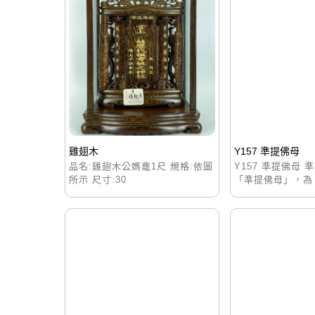
雞翅木
Y157 準提佛母
品名:雞翅木公媽龕1尺 規格:依圖
Y157 準提佛母
所示 尺寸:30
「準提佛母」，為