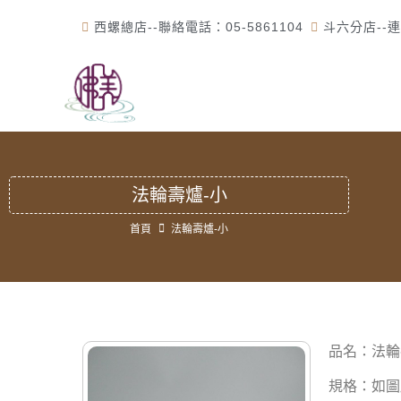
西螺總店--聯絡電話：05-5861104
斗六分店--連
首
法輪壽爐-小
首頁
法輪壽爐-小
品名：法輪
規格：如圖所