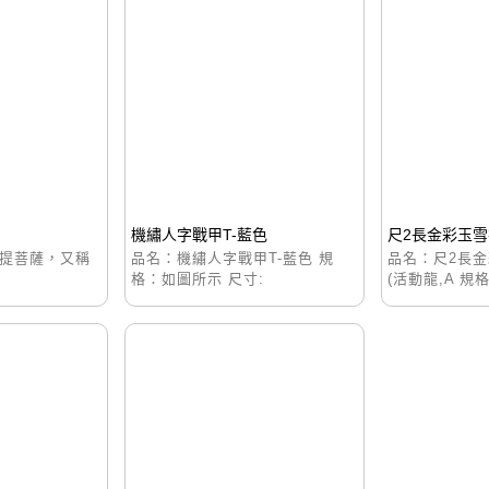
機繡人字戰甲T-藍色
尺2長金彩玉雪衣
 準提菩薩，又稱
品名：機繡人字戰甲T-藍色 規
品名：尺2長金
格：如圖所示 尺寸:
(活動龍,A 規