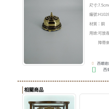
尺寸:7.5cm
編號:H102
材質：銅
用途:可放
障帶
西螺總店
西
相關商品