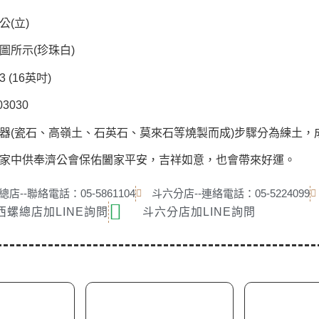
公(立)
圖所示(珍珠白)
 (16英吋)
3030
器(瓷石、高嶺土、石英石、莫來石等燒製而成)步
驟分為練土，
家中供奉濟公會保佑闔家平安，吉祥如意，
也會帶來好運。
店--聯絡電話：05-5861104
斗六分店--連絡電話：05-5224099
西螺總店加LINE詢問
斗六分店加LINE詢問