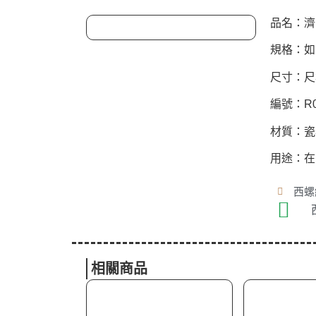
品名：濟
規格：如
尺寸：尺3
編號：R0
材質：瓷
用途：在
西螺總
相關商品