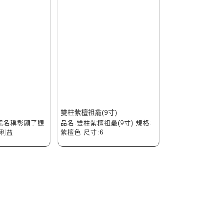
雙柱紫檀祖龕(9寸)
此咒名稱彰顯了觀
品名:雙柱紫檀祖龕(9寸) 規格:
利益
紫檀色 尺寸:6