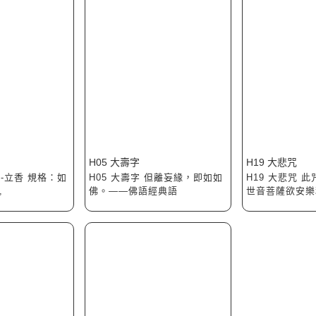
H05 大壽字
H19 大悲咒
-立香 規格：如
H05 大壽字 但離妄緣，即如如
H19 大悲咒 
,
佛。——佛語經典語
世音菩薩欲安樂