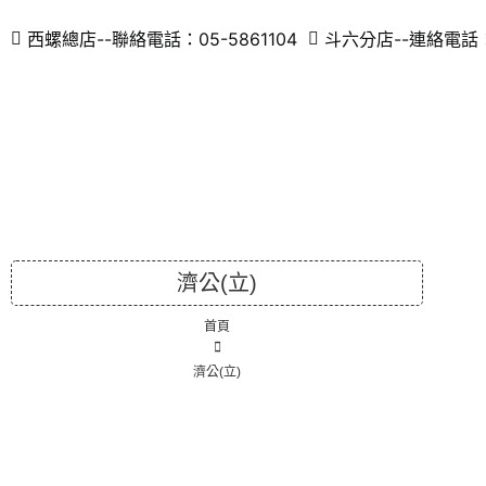
西螺總店--聯絡電話：05-5861104
斗六分店--連絡電話：0
濟公(立)
首頁
濟公(立)