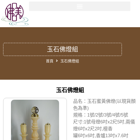
玉石佛燈組
首頁
玉石佛燈組
玉石佛燈組
品名：玉石蜜黃佛燈(以現貨顏
色為準)
規格：1號/2號/3號/4號/5號
尺寸:1號母燈6吋x2尺5吋,兩儀
燈6吋x2尺2吋,檀香
罐6吋x6吋,香爐13吋x7.6吋