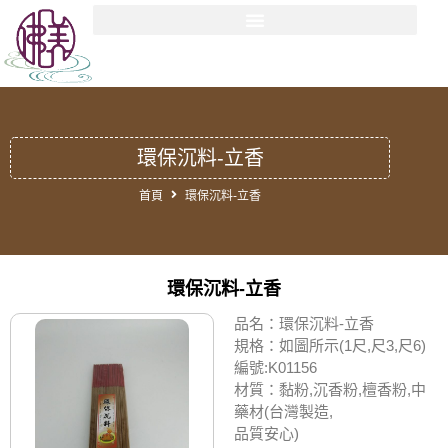
環保沉料-立香
首頁
環保沉料-立香
環保沉料-立香
品名：環保沉料-立香
規格：如圖所示(1尺,尺3,尺6)
編號:K01156
材質：黏粉,沉香粉,檀香粉,中
藥材(台灣製造,
品質安心)