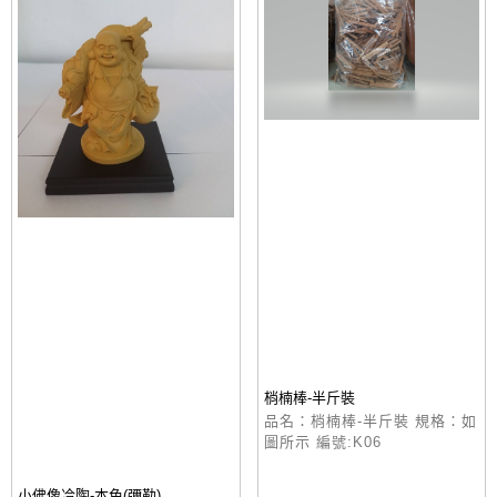
梢楠棒-半斤裝
品名：梢楠棒-半斤裝 規格：如
圖所示 編號:K06
小佛像冷陶-本色(彌勒)