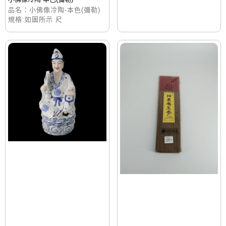
品名：小佛像冷陶-本色(彌勒)
規格:如圖所示 尺