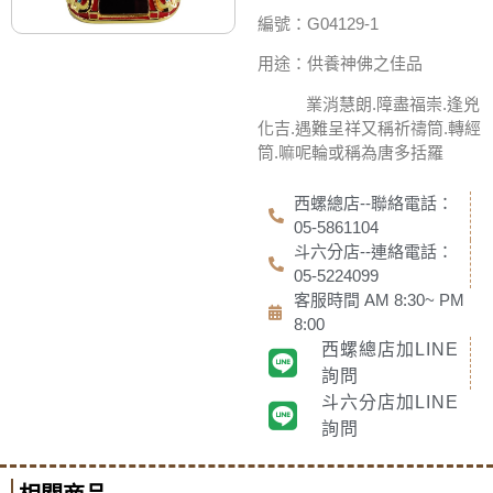
編號：G04129-1
用途：供養神佛之佳品
業消慧朗.障盡福崇.逢兇
化吉.遇難呈祥又稱祈
禱筒.轉經
筒.嘛呢輪或稱為唐多括羅
西螺總店--聯絡電話：
05-5861104
斗六分店--連絡電話：
05-5224099
客服時間 AM 8:30~ PM
8:00
西螺總店加LINE
詢問
斗六分店加LINE
詢問