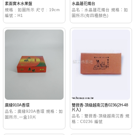
素面實木水果盤
水晶蓮花燭台
規格 : 如圖所示 尺寸 : 19cm
品名：水晶蓮花燭台 規格：如
編號：H1
圖所示(有四種顏色)
廣緣910A香環
雙微香-頂級越南沉香0236(2H-48
片入)
品名：廣緣920A香環 規格：如
品名：雙微香-頂級越南沉香 規
圖所示,一盒10片
格：C0236 編號