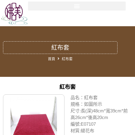
紅布套
首頁
紅布套
紅布套
品名：紅布套
規格：如圖所示
尺寸:長(深)48cm*寬39cm*前
高26cm*後高20cm
編號:E07107
材質:緹花布