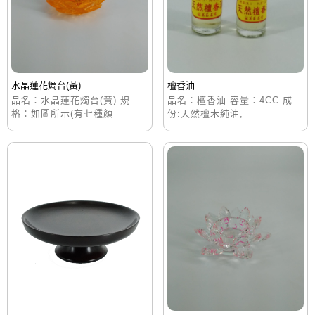
水晶蓮花燭台(黃)
檀香油
品名：水晶蓮花燭台(黃) 規
品名：檀香油 容量：4CC 成
格：如圖所示(有七種顏
份:天然檀木純油,