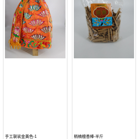
手工袈裟金黃色-1
梢楠檀香棒-半斤