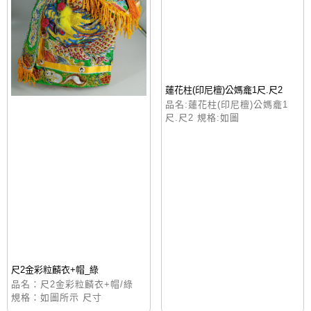
蓮花柱(印尼檀)公媽龕1尺.尺2
品名:蓮花柱(印尼檀)公媽龕1
尺.尺2 規格:如圖
尺2金彩粒麟衣+帽_綠
品名：尺2金彩粒麟衣+帽/綠
規格：如圖所示 尺寸