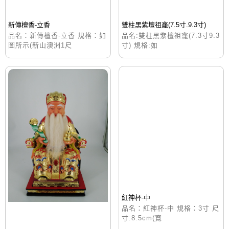
雙柱黑紫壇祖龕(7.5寸.9.3寸)
新傳檀香-立香
品名:雙柱黑紫檀祖龕(7.3寸9.3
品名：新傳檀香-立香 規格：如
寸) 規格:如
圖所示(新山澳洲1尺
紅神杯-中
品名：紅神杯-中 規格：3寸 尺
寸:8.5cm(寬