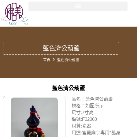
藍色濟公葫蘆
首頁
藍色濟公葫蘆
藍色濟公葫蘆
品名：藍色濟公葫蘆
規格：如圖所示
尺寸:7寸高
編號:F02069
材質:瓷器
用途:宮殿廟宇專用*乩身