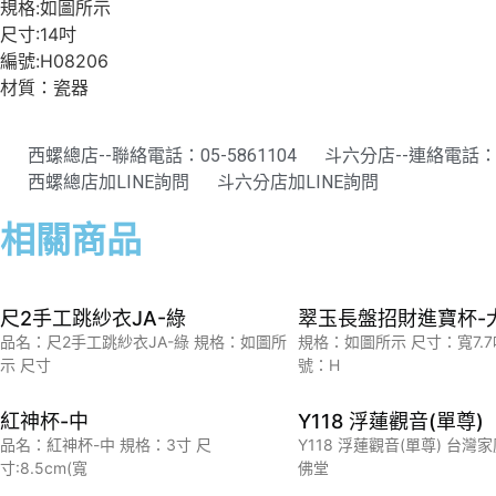
規格:如圖所示
尺寸:14吋
編號:H08206
材質：瓷器
西螺總店--聯絡電話：05-5861104
斗六分店--連絡電話：05
西螺總店加LINE詢問
斗六分店加LINE詢問
相關商品
尺2手工跳紗衣JA-綠
翠玉長盤招財進寶杯-
品名：尺2手工跳紗衣JA-綠 規格：如圖所
規格：如圖所示 尺寸：寬7.7
示 尺寸
號：H
紅神杯-中
Y118 浮蓮觀音(單尊)
品名：紅神杯-中 規格：3寸 尺
Y118 浮蓮觀音(單尊) 台
寸:8.5cm(寬
佛堂