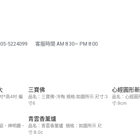
-5224099
客服時間 AM 8:30~ PM 8:00
大
三寶佛
心經圓形
吋*高4吋 編
品名：三寶佛-冷陶 規格:如圖所示 尺寸:3
品名：心經圓
寸6
寸:9cm
青雲香薰爐
灣家庭、神明廳、
品名：青雲香薰爐 規格：如圖所示 尺
寸:8.0c