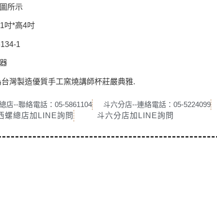
圖所示
.1吋*高4吋
134-1
器
為台灣製造優質手工窯燒講師杯
莊嚴典雅.
店--聯絡電話：05-5861104
斗六分店--連絡電話：05-5224099
西螺總店加LINE詢問
斗六分店加LINE詢問