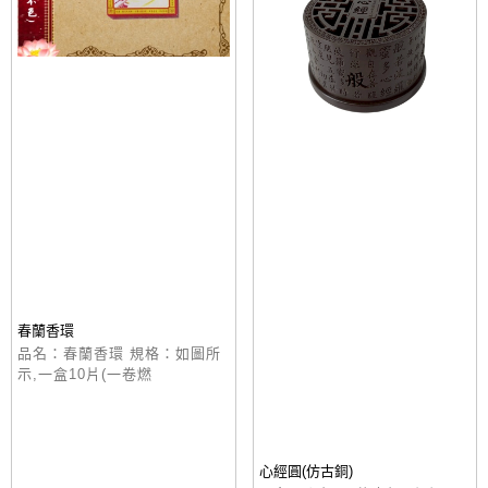
春蘭香環
品名：春蘭香環 規格：如圖所
示,一盒10片(一卷燃
心經圓(仿古銅)