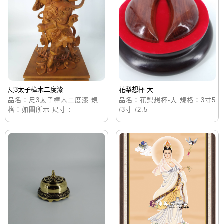
尺3太子樟木二度漆
花梨想杯-大
品名：尺3太子樟木二度漆 規
品名：花梨想杯-大 規格：3寸5
格：如圖所示 尺寸 :
/3寸 /2.5