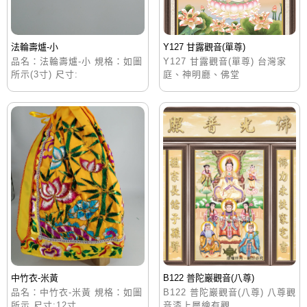
法輪壽爐-小
Y127 甘露觀音(單尊)
品名：法輪壽爐-小 規格：如圖
Y127 甘露觀音(單尊) 台灣家
所示(3寸) 尺寸:
庭、神明廳、佛堂
中竹衣-米黃
B122 普陀巖觀音(八尊)
品名：中竹衣-米黃 規格：如圖
B122 普陀巖觀音(八尊) 八尊觀
所示 尺寸:12寸
音漆上層繪有觀