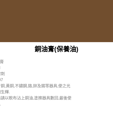
銅油膏(保養油)
膏
l
溶劑
07
銅,黃銅,不鏽鋼,鉻,鋅及錫等器具,使之光
生輝.
前請以軟布沾上銅油,塗擦器具數回,最後使
.