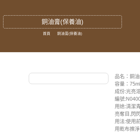
銅油膏(保養油)
首頁
銅油膏(保養油)
品名：銅油
容量：75m
成份:光亮
編號:N040
用途:清潔青
亮奪目,閃閃
用法:使用
用乾布擦淨