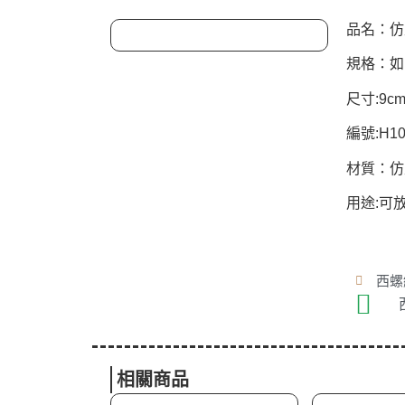
品名：仿
規格：如
尺寸:9cm
編號:H10
材質：仿
用途:可
西螺總
相關商品