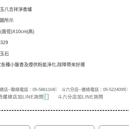
玉八吉祥淨香爐
圖所示
(直徑)X10cm(高)
329
玉石
放各種小盤香及煙供粉能淨化,除障帶來好運
店--聯絡電話：05-5861104
斗六分店--連絡電話：05-5224099
西螺總店加LINE詢問
斗六分店加LINE詢問