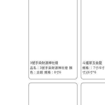
3號手染財源神社燈
斗爐翠玉金龍
品名：3號手染財源神社燈 顏
規格:：7寸/6寸
色：古銅 規格：8寸6
寸)(6寸*6